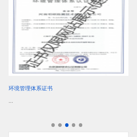
环境管理体系证书
质
...
...