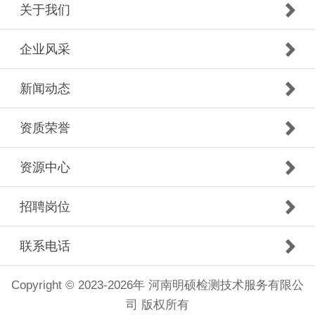
关于我们
企业风采
新闻动态
资质荣誉
资源中心
招聘岗位
联系电话
Copyright © 2023-2026年 河南明硕检测技术服务有限公
司 版权所有