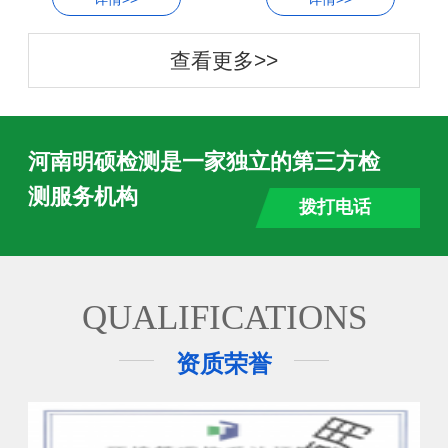
查看更多>>
河南明硕检测是一家独立的第三方检
测服务机构
拨打电话
QUALIFICATIONS
资质荣誉