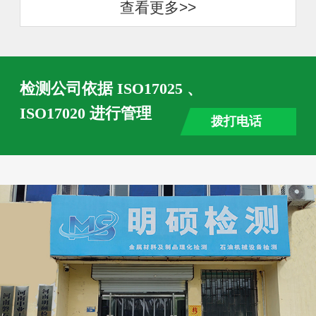
查看更多>>
检测公司依据 ISO17025 、
ISO17020 进行管理
拨打电话